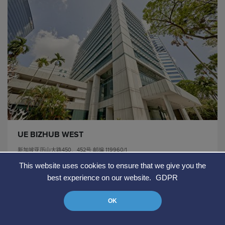
UE BIZHUB WEST
新加坡亚历山大路450、452号 邮编 119960/1
This website uses cookies to ensure that we give you the
详细
best experience on our website.
GDPR
OK
Data Protection Policy
© 2026 United Engineers Limited. All Rights Reserved.